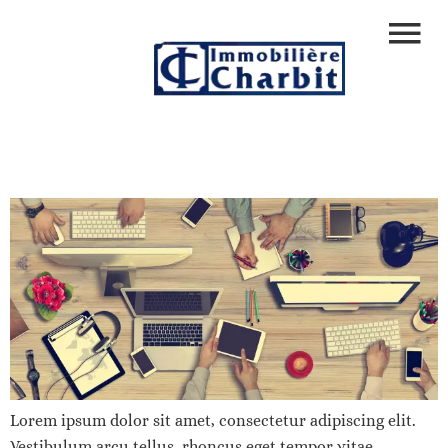
Lorem ipsum dolor sit amet, consectetur adipiscing elit.
Vestibulum arcu tellus, rhoncus eget tempor vitae,