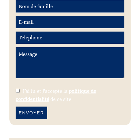
J’ai lu et j'accepte la
politique de
confidentialité
de ce site
ENVOYER