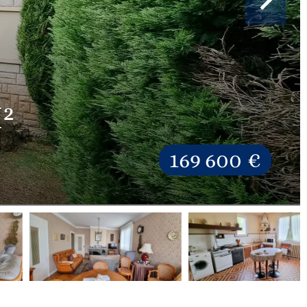
²
169 600 €