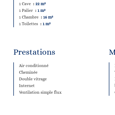
1 Cave
22 m²
1 Palier
1 m²
1 Chambre
16 m²
1 Toilettes
1 m²
Prestations
M
Air conditionné
Cheminée
Double vitrage
Internet
Ventilation simple flux