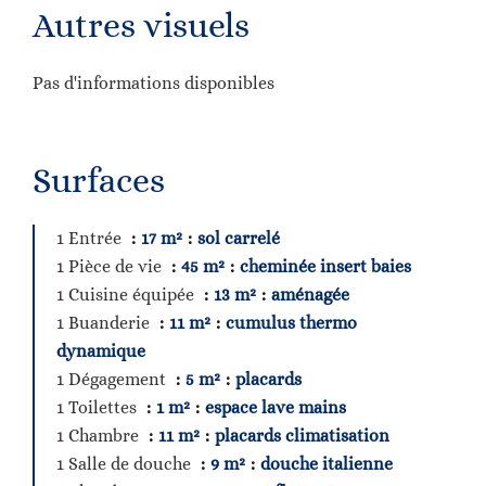
Autres visuels
Pas d'informations disponibles
Surfaces
1 Entrée
17 m²
sol carrelé
1 Pièce de vie
45 m²
cheminée insert baies
1 Cuisine équipée
13 m²
aménagée
1 Buanderie
11 m²
cumulus thermo
dynamique
1 Dégagement
5 m²
placards
1 Toilettes
1 m²
espace lave mains
1 Chambre
11 m²
placards climatisation
1 Salle de douche
9 m²
douche italienne