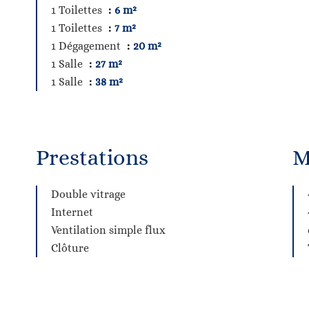
1 Toilettes
6 m²
1 Toilettes
7 m²
1 Dégagement
20 m²
1 Salle
27 m²
1 Salle
38 m²
Prestations
M
Double vitrage
Internet
Ventilation simple flux
Clôture