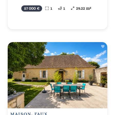
57 000 €
1
1
29.22 m²
MAISON, FAUX