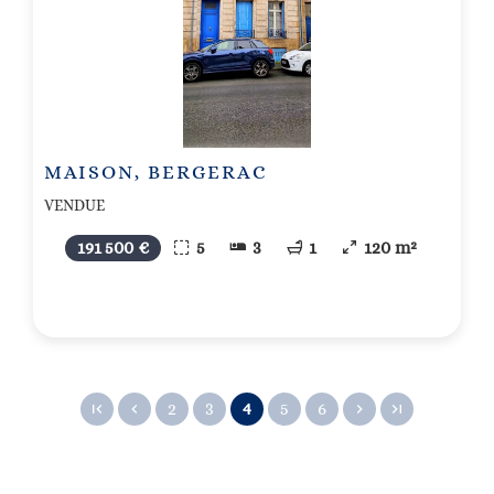
MAISON, BERGERAC
VENDUE
191 500 €
5
3
1
120 m²
2
3
4
5
6