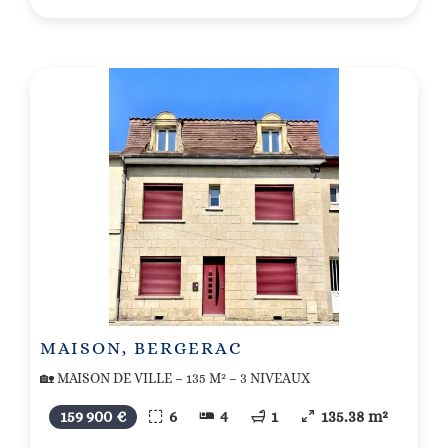
MAISON, BERGERAC
🏡 MAISON DE VILLE – 135 M² – 3 NIVEAUX
159 900 €
6
4
1
135.38 m²