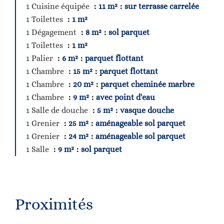
1 Cuisine équipée
11 m²
sur terrasse carrelée
1 Toilettes
1 m²
1 Dégagement
8 m²
sol parquet
1 Toilettes
1 m²
1 Palier
6 m²
parquet flottant
1 Chambre
15 m²
parquet flottant
1 Chambre
20 m²
parquet cheminée marbre
1 Chambre
9 m²
avec point d'eau
1 Salle de douche
5 m²
vasque douche
1 Grenier
25 m²
aménageable sol parquet
1 Grenier
24 m²
aménageable sol parquet
1 Salle
9 m²
sol parquet
Proximités